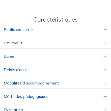
Caractéristiques
Public concerné
E
Pré-requis
E
Durée
E
Délais d’accès
E
Modalités d'accompagnement
E
Méthodes pédagogiques
E
Évaluation
E