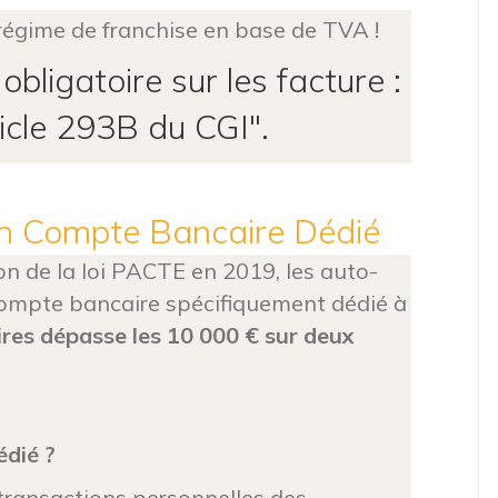
régime de franchise en base de TVA !
 de l'impôt est irrévocable. Vous n'aurez pas d
obligatoire sur les facture :
icle 293B du CGI".
un Compte Bancaire Dédié
on de la loi PACTE en 2019, les auto-
compte bancaire spécifiquement dédié à
aires dépasse les 10 000 € sur deux
édié ?
 transactions personnelles des